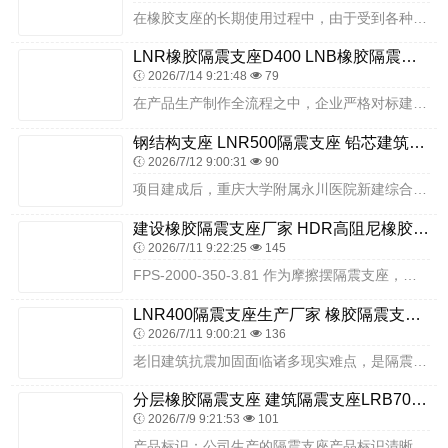
在橡胶支座的长期使用过程中，由于受到各种复杂因素的影响，可能会出现多种病害，这些病害不仅会影响支座的正常功能，还可能对整个建筑或桥梁结构的安全造成威胁。以下是对...
LNR橡胶隔震支座D400 LNB橡胶隔震支座厂家 摩擦摆减隔震球型支座厂家
2026/7/14 9:21:48
79
在产品生产制作全流程之中，企业严格对标建筑隔震支座相关国家现行执行标准，从源头生产环节落实合规要求。在原材料甄选采购环节，企业只对接资质齐全、物料质量稳定的正规...
钢结构支座 LNR500隔震支座 铅芯建筑橡胶隔震支座什么价格
2026/7/12 9:00:31
90
项目建成后，重庆大学附属永川医院新建综合楼成为西南地区大型三甲医院抗震安全的标准工程。科学的隔震组合方案与衡水双林优质隔震支座相结合，让医疗建筑抗震能力达到高设...
建设橡胶隔震支座厂家 HDR高阻尼橡胶隔震支座源头工厂 隔振橡胶隔震支座厂家
2026/7/11 9:22:25
145
FPS-2000-350-3.81 作为摩擦摆隔震支座，采用单主滑动摩擦面设计，地震时通过摆式运动消耗地震能量，同时依靠自身结构实现震后复位，残余变形小，可有效...
LNR400隔震支座生产厂家 橡胶隔震支座批发 LRB300铅芯橡胶隔震支座多少钱
2026/7/11 9:00:21
136
老旧建筑抗震加固面临诸多现实难点，是隔震技术得以推广应用的重要背景。多数老旧建筑处于城区密集区域，周边场地狭窄，大型施工设备进场受限；建筑内部仍有居住或使用需求...
分层橡胶隔震支座 建筑隔震支座LRB700生产厂家 减高阻尼支座
2026/7/9 9:21:53
101
产品标识：公司生产的隔震支座产品标识清晰，标明产品型号、规格、生产日期、生产厂家等信息，符合标准要求。橡胶材料：选用符合国家标准的天然橡胶或合成橡胶，这些材料具...