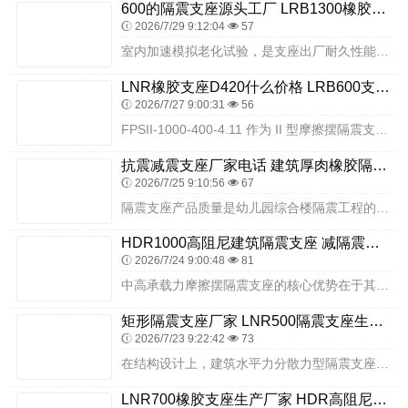
600的隔震支座源头工厂 LRB1300橡胶隔震支座厂家 HDR900高阻尼橡胶支座源头工厂
2026/7/29 9:12:04
57
室内加速模拟老化试验，是支座出厂耐久性能核心评估手段。结合国内南北地域气候差异，模拟高温低温循环、紫外线长时间照射、盐雾腐蚀、高湿密闭等真实服役工况，开展长时间...
LNR橡胶支座D420什么价格 LRB600支座厂家 建筑橡胶抗震支座厂商
2026/7/27 9:00:31
56
FPSII-1000-400-4.11 作为 II 型摩擦摆隔震支座，采用双主滑动摩擦面设计，地震时通过摆式运动消耗地震能量，同时依靠自身结构实现震后复位，残余...
抗震减震支座厂家电话 建筑厚肉橡胶隔震支座 防震橡胶隔震支座价格
2026/7/25 9:10:56
67
隔震支座产品质量是幼儿园综合楼隔震工程的核心，需选用性能稳定、耐久性好、性价比高、环保安全、适配学前教育建筑需求的优质产品。隔震支座厂家推荐衡水双林橡胶制品有限...
HDR1000高阻尼建筑隔震支座 减隔震支座生产厂家 房屋橡胶隔震支座厂家
2026/7/24 9:00:48
81
中高承载力摩擦摆隔震支座的核心优势在于其能够适应中大型工程的竖向荷载需求，同时提供 300mm 的极限位移能力，适用于中大型建筑、桥梁等需要大位移隔震的工程。F...
矩形隔震支座厂家 LNR500隔震支座生产厂家 LRB400铅芯隔震支座生产厂家
2026/7/23 9:22:42
73
在结构设计上，建筑水平力分散力型隔震支座 LNR 注重各部件的协同配合，橡胶层与钢板层的厚度比例经过精准计算，确保支座在竖向承载与水平变形之间达到平衡，同时满足...
LNR700橡胶支座生产厂家 HDR高阻尼隔震橡胶支座多少钱 建筑隔震支座加工