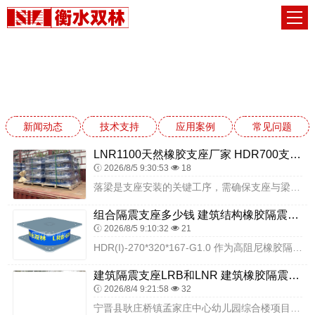
常见问题
网站首页
常见问题
新闻动态
技术支持
应用案例
常见问题
LNR1100天然橡胶支座厂家 HDR700支座生产厂家 建筑分散力型隔震支座源头工厂
2026/8/5 9:30:53
18
落梁是支座安装的关键工序，需确保支座与梁体、墩台的紧密贴合，避免初始剪切变形：再次落梁时，利用梁体自重使橡胶支座上下表面自然找平，确保与梁底、墩台顶面100% ...
组合隔震支座多少钱 建筑结构橡胶隔震支座源头工厂 LNR系列隔震支座厂家
2026/8/5 9:10:32
21
HDR(I)-270*320*167-G1.0 作为高阻尼橡胶隔震支座，采用高阻尼橡胶材料，等效阻尼比可达 12% 以上，在地震作用下，通过橡胶层的剪切变形吸收...
建筑隔震支座LRB和LNR 建筑橡胶隔震支座定做厂家 LNR1200橡胶隔震支座什么价格
2026/8/4 9:21:58
32
宁晋县耿庄桥镇孟家庄中心幼儿园综合楼项目采用衡水双林橡胶制品有限公司隔震支座，是乡村学前教育建筑隔震技术应用的重要实践。隔震支座构建的隔震层，能在地震发生时有效...