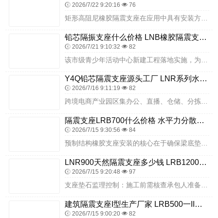
2026/7/22 9:20:16
76
矩形高阻尼橡胶隔震支座在应用中具有安装方便、受力均匀等特点，适用于对支座平面尺寸有特定要求的工程场景。HDR (I)-270*320*167-G1.0 的设计参...
铅芯隔振支座什么价格 LNB橡胶隔震支座 摩擦摆减隔震球形支座厂家
2026/7/21 9:10:32
82
该市级青少年活动中心新建工程落地实施，为国内各地城市新建青少年活动场馆提供成熟范本，涵盖多型号隔震支座批量采购选型、多类型文体场馆同步隔震施工管控等全套实操经验...
Y4Q铅芯隔震支座源头工厂 LNR系列水平分散形橡胶隔震支座 建筑二型隔震支座厂家
2026/7/16 9:11:19
82
跨境电商产业园区集办公、直播、仓储、分拣于一体，建筑功能繁杂，荷载与震动工况复杂。衡水双林橡胶制品有限公司高稳定隔震支座各项性能指标均衡稳定，可适配园区办公轻荷...
隔震支座LRB700什么价格 水平力分散型LNR橡胶隔震支座厂家电话 抗震固定支座源头工厂
2026/7/15 9:30:56
84
预制结构橡胶支座安装的核心在于确保梁底垫石顶面平整度、支座下承面的完全密贴。必须杜绝局部悬空、偏压及受力不均等现象，保证荷载有效传递。外隔震橡胶技术的开发应用实...
LNR900天然隔震支座多少钱 LRB1200橡胶隔震支座什么价格 LRB400成品铅芯橡胶隔震支座
2026/7/15 9:20:48
97
支座垫石监理控制：施工前需核查承包人准备工作，重点检查平面位置放样精度、模板安装质量及钢筋网安装合格性，为支座安放提供平整稳固基础。此外，衡水双林橡胶制品有限公...
建筑隔震支座I型生产厂家 LRB500一II型隔震支座 建筑高阻尼比橡胶隔震支座厂家
2026/7/15 9:00:20
82