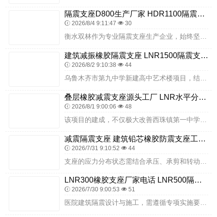
隔震支座D800生产厂家 HDR1100隔震支座源头工厂 阻尼隔震橡胶支座厂家电话
2026/8/4 9:11:47
30
衡水双林作为专业隔震支座生产企业，始终坚持质量优先，构建全流程质量管控体系。原材料环节，严格甄选高弹性、耐老化专用橡胶与高强度结构钢，所有原料均经力学性能、环保...
建筑减振橡胶隔震支座 LNR1500隔震支座什么价格 橡胶隔振支座生产厂家
2026/8/2 9:10:38
44
乌鲁木齐市第九中学新建高中艺术楼项目，结合建筑大跨度、功能多元、精密设备集中的特点，以及新疆8度抗震设防强制要求，经专业设计论证与多方产品对比，最终选用衡水双林...
叠层橡胶减震支座源头工厂 LNR水平分散型隔震支座生产厂家 抗震支座购买
2026/8/1 9:00:06
48
该项目的建成，不仅极大改善西珠镇第一中学的办学条件，提升边疆校园建筑抗震安全能力，也为新疆高烈度设防区域同类边疆中小学建筑隔震技术应用提供了标杆范例。衡水双林橡...
减震隔震支座 建筑铅芯橡胶防震支座工厂 楼梯抗震支座源头工厂
2026/7/31 9:10:52
44
支座的应力分布状态需结合承压、承剪和转动工况综合考量，通过拉伸荷载与拉伸位移曲线测试，确定破坏时的拉应力，为工程设计提供依据；隔震层以下的结构构件，需满足嵌固刚...
LNR300橡胶支座厂家电话 LNR500隔震支座什么价格 隔震减震支座源头工厂
2026/7/30 9:00:53
51
医院建筑隔震设计与施工，需遵循专项实施要点，保障隔震效果与医疗功能兼容。设计阶段，需结合医院建筑规模、结构形式、医疗设备布局、荷载分布，科学确定隔震支座规格与布...