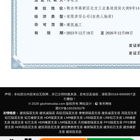
声明：本站部分内容来自互联网，并已注明转载来源，若有涉及侵权，请联系0318-6666807进
行删除！
© 2026 gbzhishuidai.com 版权所有 网站设计：
青禾网络
冀ICP备16028262号
友情链接：
建筑隔震支座
建筑减隔震
高阻尼隔震支座
摩擦摆隔震支座
建筑减震支座
高阻尼支座
铅芯隔震支座
铅芯橡胶支座
HDR隔震支座
LNR橡胶支座
LRB隔震支座
LRB铅芯支座
LRB橡胶
支座
隔震支座
铅芯支座
HDR橡胶支座
LNR隔震支座
天然橡胶隔震支座
FPS隔震支座
FPS摩擦
摆支座
HDR高阻尼支座
建筑高阻尼支座
建筑摩擦摆支座
橡胶隔震支座
建筑铅芯支座
建筑橡胶
支座
建筑阻尼器