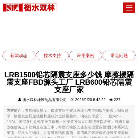
新闻动态
网站首页
新闻动态
新闻动态
技术支持
应用案例
常见问题
LRB1500铅芯隔震支座多少钱 摩擦摆隔
震支座FBD源头工厂 LRB600铅芯隔震
支座厂家
衡水双林橡胶制品有限公司
2026/1/20 8:42:22
227
内容简介：
夹层钢板厚度。橡胶支座的破坏表现为夹层钢板的断裂，钢板越
厚，钢板发生屈服强度和屈服的位移量越大。钢板的厚度T。一般为2～
4MM。GPZ系列盆式支座在建筑上的安装方法采用焊连连接方式：当施工单
位在建筑上下部构造在施工中，将盆式橡胶支座安装位置应预埋比本系列支
座顶、底板大的钢板，并有可靠锚固措施。聚四氟乙烯滑板式橡胶支座简称