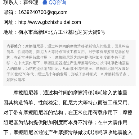
联系人：霍经理
QQ咨询
邮箱：1639240700@qq.com
网址：
http://www.gbzhishuidai.com
地址：衡水市高新区北方工业基地迎宾大街9号
内容简介：
摩擦阻尼器，通过构件间的摩擦滑移消耗输入的能量，因其构造
简单、性能稳定、阻尼力大等特点而被工程采用。对于带有摩擦阻尼器的结
构，在正常使用荷载作用下，摩擦阻尼器为结构提供附加刚度而本身不滑
移；在中大震作用下，摩擦阻尼器通过产生摩擦滑移做功以消耗吸收地震输
入的能量，为结构提供附加阻尼，从而减小结构响应。摩擦阻尼器的发展始
于20世纪70年代，经过几十年的发展，形成了多种形式：A.摩擦耗能节点，
如限位滑移......
摩擦阻尼器，通过构件间的摩擦滑移消耗输入的能量，
因其构造简单、性能稳定、阻尼力大等特点而被工程采用。
对于带有摩擦阻尼器的结构，在正常使用荷载作用下，摩擦
阻尼器为结构提供附加刚度而本身不滑移；在中大震作用
下，摩擦阻尼器通过产生摩擦滑移做功以消耗吸收地震输入