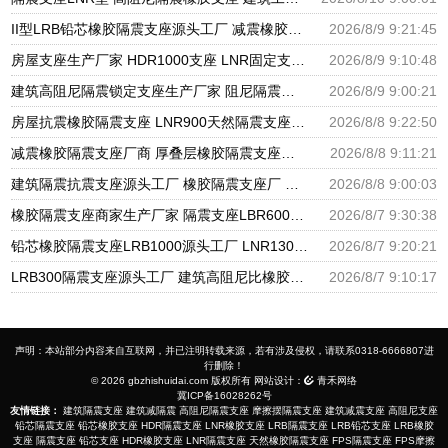
II型LRB铅芯橡胶隔震支座源头工厂 减震橡胶支座价格 隔震支座产地源头工厂
2026/8/9 9:21:45
房屋支座生产厂家 HDR1000支座 LNR固定支座生产厂家
2026/8/9 9:10:48
建筑高阻尼隔震锁定支座生产厂家 阻尼隔震支座厂家 分散力型隔震支座厂家
2026/8/9 9:00:21
房屋抗震橡胶隔震支座 LNR900天然隔震支座 建筑圆形隔震支座源头工厂
2026/8/8 9:22:50
减震橡胶隔震支座厂商 厚叠层橡胶隔震支座源头工厂 阻尼隔震支座多少钱
2026/8/8 9:11:21
建筑隔震抗震支座源头工厂 橡胶隔震支座厂 国内橡胶隔震支座生产厂家
2026/8/8 9:00:03
橡胶隔震支座商家生产厂家 隔震支座LBR600生产厂家 天然橡胶隔震支座LNR1000-Ⅱ厂家
2026/8/7 9:30:38
铅芯橡胶隔震支座LRB1000源头工厂 LNR1300天然橡胶支座什么价格 国内隔震支座生产厂家
2026/8/7 9:20:21
LRB300隔震支座源头工厂 建筑高阻尼比橡胶隔震支座厂家 铅芯抗震支座装置源头工厂
2026/8/7 9:10:17
声明：本站部分内容来自互联网，并已注明转载来源，若有涉及侵权，请联系0318-6666807进
行删除！
© 2026 gbzhishuidai.com 版权所有 网站设计：
青禾网络
冀ICP备16028262号
友情链接：
建筑隔震支座
建筑减隔震
高阻尼隔震支座
摩擦摆隔震支座
建筑减震支座
高阻尼支座
铅芯隔震支座
铅芯橡胶支座
HDR隔震支座
LNR橡胶支座
LRB隔震支座
LRB铅芯支座
LRB橡胶
支座
隔震支座
铅芯支座
HDR橡胶支座
LNR隔震支座
天然橡胶隔震支座
FPS隔震支座
FPS摩擦