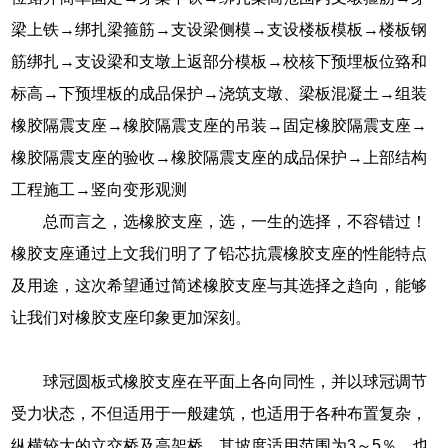
梁上铁→绑扎梁箍筋→支设梁侧模→支设楼板模板→楼板钢
筋绑扎→支设梁和支墩上返部分模板→校核下预埋板位臵和
标高→下预埋板的成品保护→浇筑支墩、梁板混凝土→组装
橡胶隔震支座→橡胶隔震支座的吊装→固定橡胶隔震支座→
橡胶隔震支座的验收→橡胶隔震支座的成品保护→上部结构
工程施工→竖向变形观测
总而言之，选橡胶支座，选，一生的选择，不容错过！
橡胶支座通过上文我们明了了铅芯抗震橡胶支座的性能特点
及用途，这次希望通过简述橡胶支座与其选择之趋向，能够
让我们对橡胶支座印象更加深刻。
球冠圆板式橡胶支座在平面上各向同性，并以球冠调节
受力状态，不但适用于一般建筑，也适用于各种布置复杂，
纵横较大的立交桥及高架桥，其坡度适用范围为3～5％，也