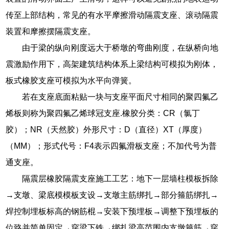
传至上部结构，常见的有水平摩擦滑动隔震支座、滚动隔震
装置和摩擦摆隔震支座。
由于梁的纵向刚度远大于桥墩的弯曲刚度，在纵桥向地
震激励作用下，高架建筑结构体系上梁结构可模拟为刚体，
板式橡胶支座可模拟为水平向弹簧。
若在支座底面粘贴一块与支座平面尺寸相同的聚四氟乙
烯板则称为聚四氟乙烯球冠支座.橡胶分类：CR（氯丁
胶）；NR（天然胶）外形尺寸：D（直径）XT（厚度）
（MM）；形式代号：F4表示四氟滑板支座；不加代号为普
通支座。
隔震层橡胶隔震支座施工工艺：地下一层墙柱模板拆除
→支墩、梁底模模板支设→支墩主筋绑扎→部分箍筋绑扎→
焊控制埋板标高的钢筋棍→安装下预埋板→调整下预埋板的
位臵并简单固定→穿梁下铁→绑扎梁高范围内支墩箍筋→穿