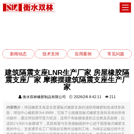
常见问题
网站首页
常见问题
新闻动态
技术支持
应用案例
常见问题
建筑隔震支座LNR生产厂家 房屋橡胶隔
震支座厂家 摩擦摆建筑隔震支座生产厂
家
衡水双林橡胶制品有限公司
2026/2/6 8:42:11
211
内容简介：
球冠橡胶支座是在普通板式橡胶支座的顶部用橡胶制造成球形表
面，球冠中心橡胶厚为4-8MM，它除了公路建筑板式橡胶支座所具有的所有
功能外，通过球冠调节受力状况，适用于有纵横坡度的立交桥及高架桥，以
适应2％到4％纵横坡下，其双林梁与支座接触面的中心趋于圆形板式橡胶支
座的中心。支座通常在工厂组装好后整件运输到工地，为保证运输过程中文