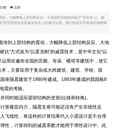
:42:06
219
震动，大幅降低上部结构反应。大地震时结构如同处于“安全岛”上，能
克刚”哲学思想在抗震减灾技术上的成功运用。我们的祖先早就成功地将隔
地面传到上部结构的震动，大幅降低上部结构反应。大地
硬抗”方式改为“以柔克刚”的减震技术，是中华文化“以
术运用在遍布全国的宫殿、寺庙、楼塔等建筑中，使它
技术，主要应用于复杂或大跨建筑、建筑、学校、医
隔震建筑于1980年建成。1993年建成的我国栋8
级地震的考验。
并同时能适应梁部结构的变形(位移和转角)。
下计算楼层内力，隔震支座可能还没有产生非线性反
进入飞线性，将这样的计算结果代入小震设计是不合理
持弹性，计算得到的减震系数才能用于弹性设计中。此