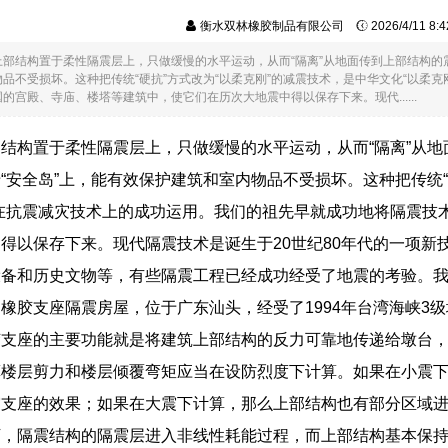
衡水双林橡胶制品有限公司
2026/4/11 8
上部结构置于柔性隔震层上，只做缓慢的水平运动，从而“隔离”从地面传到上部结构的
品不受损坏。这种把传统“硬抗”方式改为“以柔克刚”的减震技术，是中华文化“以柔
的宫殿、寺庙、楼塔等建筑中，使它们在历次大地震中得以保存下来。现代......
结构置于柔性隔震层上，只做缓慢的水平运动，从而“隔离”从
“安全岛”上，能有效保护建筑和室内物品不受损坏。这种把传统“
在抗震减灾技术上的成功运用。我们的祖先早就成功地将隔震技
得以保存下来。现代隔震技术是诞生于20世纪80年代的一项新
备和历史文物等，有些隔震工程已经成功经受了地震的考验。我国座
橡胶支座隔震房屋，位于广东汕头，经受了1994年台湾海峡3
支座的主要功能就是将建筑上部结构的反力可靠地传递给墩台，
算楼层剪力和楼层倾覆弯矩应当在设防烈度下计算。如果在小震
震支座的效果；如果在大震下计算，那么上部结构也有部分区域
下，隔震结构的隔震层进入非线性耗能过程，而上部结构基本保