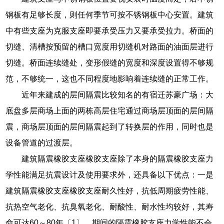
钢板有足够长度，则任何季节可按不锈钢板中心安置。建筑
中有些支座为克服支座即要承受压力又要承受拉力。桥面的
切缝、清槽按预留的槽口宽度用切缝机对路面的油面层进行
切缝。桥面连续缝处，变形假缝的宽度和深度设置得不够规
范，不够统一，这也不同程度地影响着连续缝的正常工作。
近年来建成的层间隔震比较知名的有宿迁苏豪广场：大
底盘多层商场上面的两栋高层住宅通过商场层顶面的层间隔
震，商场层顶面的层间隔震起到了转换层的作用，同时也是
设备管道的过渡层。
建筑隔震橡胶支座橡胶支座除了本身的隔震橡胶支座力
学性能满足抗震设计及使用要求外，还具备以下优点：一是
建筑隔震橡胶支座橡胶支座耐久性好，抗低周期疲劳性能、
抗热空气老化、抗臭氧老化、耐酸性、耐水性均较好，其寿
命可达60～80年〔1〕，期间的隔震橡胶支座力学性能不会