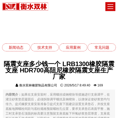
应用案例
网站首页
应用案例
新闻动态
技术支持
应用案例
常见问题
隔震支座多少钱一个 LRB1300橡胶隔震
支座 HDR700高阻尼橡胶隔震支座生产
厂家
衡水双林橡胶制品有限公司
2026/5/17 8:49:40
169
内容简介：
如果在支座安装时，采用螺丝或钢楔块等措施进行支座调平，在
灌注砂浆垫层凝固后，必须拆除调平螺丝及钢楔块，以便保证使砂浆垫均匀
传力。盆式橡胶支座安装准备①盆式支座下面建议设置支承垫石，并按支座
底板地脚螺栓间距与底柱规格预留螺栓孔位置，要求支承垫石表面平整，施
工时支承垫石顶面的标高要注意预留支座底板下环氧砂浆垫层厚度，支座底