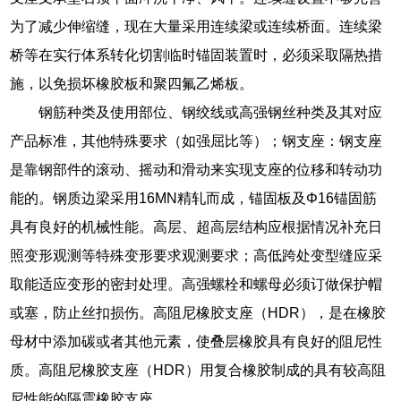
为了减少伸缩缝，现在大量采用连续梁或连续桥面。连续梁
桥等在实行体系转化切割临时锚固装置时，必须采取隔热措
施，以免损坏橡胶板和聚四氟乙烯板。
钢筋种类及使用部位、钢绞线或高强钢丝种类及其对应
产品标准，其他特殊要求（如强屈比等）；钢支座：钢支座
是靠钢部件的滚动、摇动和滑动来实现支座的位移和转动功
能的。钢质边梁采用16MN精轧而成，锚固板及Φ16锚固筋
具有良好的机械性能。高层、超高层结构应根据情况补充日
照变形观测等特殊变形要求观测要求；高低跨处变型缝应采
取能适应变形的密封处理。高强螺栓和螺母必须订做保护帽
或塞，防止丝扣损伤。高阻尼橡胶支座（HDR），是在橡胶
母材中添加碳或者其他元素，使叠层橡胶具有良好的阻尼性
质。高阻尼橡胶支座（HDR）用复合橡胶制成的具有较高阻
尼性能的隔震橡胶支座。