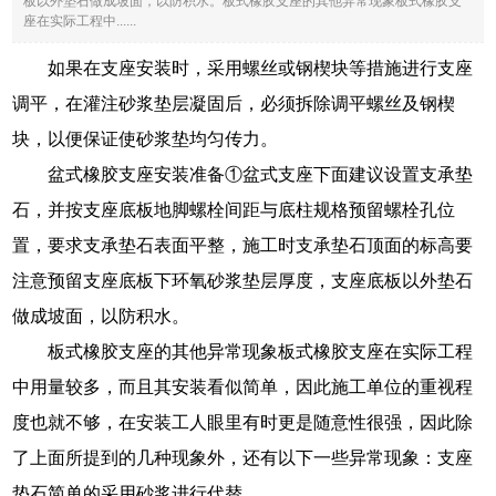
板以外垫石做成坡面，以防积水。板式橡胶支座的其他异常现象板式橡胶支
座在实际工程中......
如果在支座安装时，采用螺丝或钢楔块等措施进行支座
调平，在灌注砂浆垫层凝固后，必须拆除调平螺丝及钢楔
块，以便保证使砂浆垫均匀传力。
盆式橡胶支座安装准备①盆式支座下面建议设置支承垫
石，并按支座底板地脚螺栓间距与底柱规格预留螺栓孔位
置，要求支承垫石表面平整，施工时支承垫石顶面的标高要
注意预留支座底板下环氧砂浆垫层厚度，支座底板以外垫石
做成坡面，以防积水。
板式橡胶支座的其他异常现象板式橡胶支座在实际工程
中用量较多，而且其安装看似简单，因此施工单位的重视程
度也就不够，在安装工人眼里有时更是随意性很强，因此除
了上面所提到的几种现象外，还有以下一些异常现象：支座
垫石简单的采用砂浆进行代替。