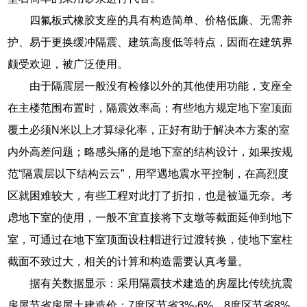
四氟板式橡胶支座的具有构造简单、价格低廉、无需养
护、易于更换缓冲隔震、建筑高度低等特点，因而在建筑界
颇受欢迎，被广泛使用。
由于隔震层一般没有检修以外的其他使用功能，支座全
在主楼范围布置时，隔震效率高；有些地方规定地下室顶面
覆土必须N米以上才算绿化率，正好有助于解决本方案的室
内外高差问题；略感头痛的是地下室的结构设计，如果按规
范“隔震层以下结构云云”，用罕遇地震水平控制，在高烈度
区就困难较大，有些工程对此打了折扣，也是被逼无奈。考
虑地下室的使用，一般不宜直接将下支墩等截面延伸到地下
室，可通过在地下室顶面设柱帽进行过渡转换，使地下室柱
截面不致过大，相关的计算和构造需要认真考量。
据有关数据显示：采用隔震技术建造的房屋比传统抗震
房屋节省房屋土建造价：7度区节省3%-6%，8度区节省8%