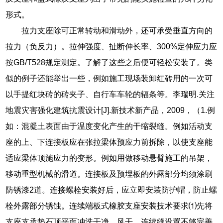
形式。
拉力支座除可正常转动和滑动外，还可承受垂直方向的
拉力（负反力）。拉伸强度、扯断伸长率、300%定伸应力应
按GB/T528规定测定。了解了这些之后便可轻松安装了。类
似的例子还能举出一些，例如施工现场装卸红砖用的一次可
以手提红块砖的砖夹子、自行车车轮的辐条等。李瑞明.关注
地震灾害强化建筑抗震设计[J].新技术新产品，2009，（1.例
如：混凝土表面由于温度变化产生的干缩裂缝。例如活动支
座的上、下连接板应在张拉梁体预应力前拆除，以使支座能
适应梁体顶施应力的变形。例如用做移动悬臂施工的吊架，
移动重型机械的滑道。连接板及预埋板的外露部分均须涂刷
防锈漆2道。连接螺栓安装好后，应立即安装防护帽，防止螺
栓外露部分锈蚀。连续端板式橡胶支座安装技术要求⑴先将
支座支承垫石顶平面冲洗干净、风干。连续缝设置不够完善