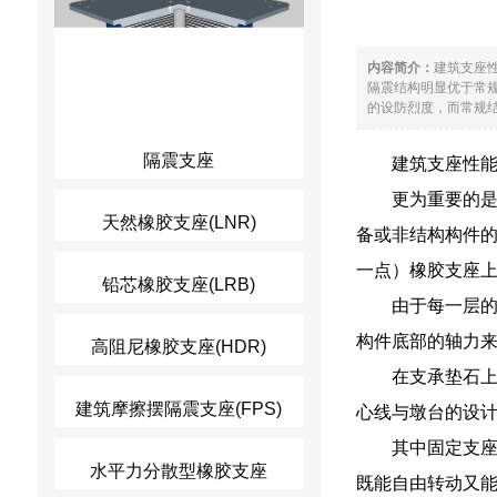
内容简介：
建筑支座
隔震结构明显优于常
的设防烈度，而常规结
隔震支座
建筑支座性
更为重要的
天然橡胶支座(LNR)
备或非结构构件
一点）橡胶支座
铅芯橡胶支座(LRB)
由于每一层的
构件底部的轴力
高阻尼橡胶支座(HDR)
在支承垫石
建筑摩擦摆隔震支座(FPS)
心线与墩台的设
其中固定支
水平力分散型橡胶支座
既能自由转动又