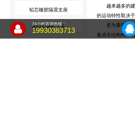
越来越多的
铅芯橡胶隔震支座
的运动特性取决
24小时咨询热线：
更为重要的
高阻尼橡胶支座
19930383713
备或非结构构件
一点）橡胶支座
该产品除具
胶支座的钢板和
在设有橡胶
止建筑支座受力
暖通供排水
屋面的排汽道应
满预埋锚筋及预埋
3．2．1．4款