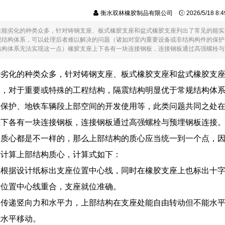
衡水双林橡胶制品有限公司
2026/5/18 8
性能劣化的种类众多，针对铸钢支座、板式橡胶支座和盆式橡胶支座列出了常见的能实
规结构体系，可以处理后者难以解决的问题（诸如对室内重要设备或非结构构件的保护
构体系无法实现这一点）橡胶支座上下各有一块连接钢板，连接钢板通过高强螺栓与预埋..
能劣化的种类众多，针对铸钢支座、板式橡胶支座和盆式橡胶支
是，对于重要或特殊的工程结构，隔震结构明显优于常规结构体
的保护、地铁车辆段上部空间的开发使用等，此类问题共同之处
上下各有一块连接钢板，连接钢板通过高强螺栓与预埋钢板连接
质心都是不一样的，那么上部结构的质心应当统一到一个点，因此
来计算上部结构质心，计算式如下：
上根据设计纸标出支座位置中心线，同时在橡胶支座上也标出十
计位置中心线重合，支座就位准确。
座传递竖向力和水平力，上部结构在支座处能自由转动但不能水
能水平移动。