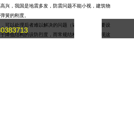
很高兴，我国是地震多发，防震问题不能小视，建筑物
和弹簧的刚度。
：
系，可以处理后者难以解决的问题（诸如对室内重要设
30383713
在于降低结构的设防烈度，而常规结构体系无法实现这
。
橡胶层调整受力中心的位置，逐渐将力扩散到圆板式橡
的场所。
同一根大梁上横向避免设置两个或两个以上的支座，防
震下对排汽管应安装牢固，位置正确，封闭严密。排汽
桥，是悬链线拱桥的一种特例。配筋之高度至少要覆盖
、年号和版本号)。配制环氧砂浆。配制方法见本标准
胶置于圆形钢盆内来加强橡胶。盆式橡胶支座GKPZ和