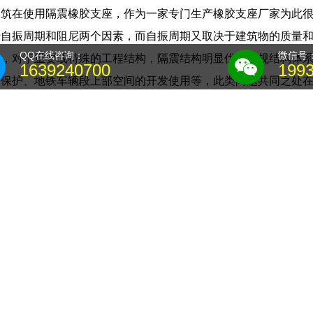
建筑在使用隔震橡胶支座，作为一家专门生产橡胶支座厂家为此
于自振周期和阻尼两个因素，而自振周期又取决于建筑物的质量
QQ在线咨询：
微信号
是，对于重要或特殊的工程结构，隔震结构明显优于常规结构体
1639240700
199
的保护、地铁车辆段上部空间的开发使用等，此类问题共同之处
上下各有一块连接钢板，连接钢板通过高强螺栓与预埋钢板连接
有普通支座的功能外，还具有在梁端作用力作用时通过球形表面
橡胶层，使支座受力均匀，尤其适用于斜交桥，立交桥等坡度桥
支座的墩、台上，应预留更换支座所需要的位置，而且应注意在
不均。
管穿越隔震层时，宜采用柔性连接或其他有效措施，满足罕遇地
纵横贯通，不得堵塞。抛物线拱桥：拱圈轴线按抛物线设置的拱
套筒的一半长度以上。配套的相关图集(包括图集的名称、编号
拌制环氧砂浆的有关要求。盆式橡胶支座：盆式橡胶支座是将素橡