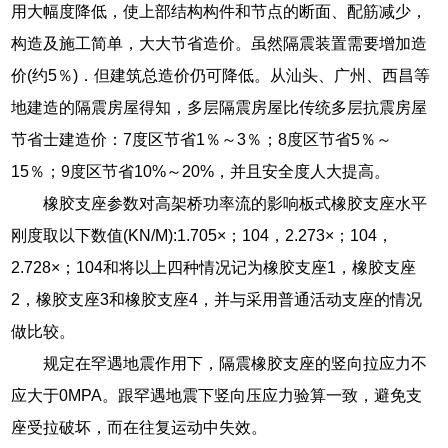
用大幅度降低，使上部结构构件和节点的断面、配筋减少，
构造及施工简单，大大节省造价。虽然隔震装置需要增加造
价(约5％)．但建筑总造价仍可降低。从汕头、广州、西昌等
地建造的隔震房屋得知，多层隔震房屋比传统多层抗震房屋
节省士建造价：7度区节省1％～3％；8度区节省5％～
15％；9度区节省10%～20%，并且安全度人大提高。
橡胶支座参数对高架桥功率流的影响板式橡胶支座水平
刚度取以下数值(KN/M):1.705×；104，2.273×；104，
2.728×；104和将以上四种情况记为橡胶支座1，橡胶支座
2，橡胶支座3和橡胶支座4，并与采用普通活动支座的情况
做比较。
规定在罕遇地震作用下，隔震橡胶支座的竖向拉应力不
应大于0MPA。跟罕遇地震下竖向压应力验算一致，避免支
座受拉破坏，而在往复运动中失效。