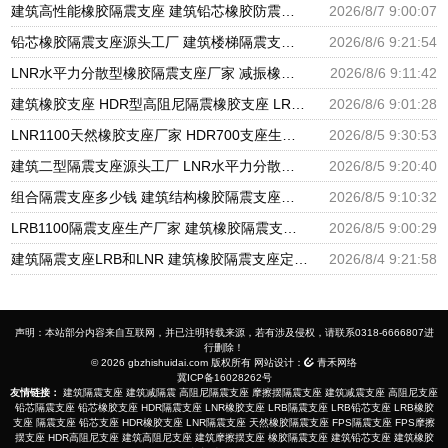
建筑高性能橡胶隔震支座 建筑铅芯橡胶防震支座工厂 LRB500一Ⅱ型橡胶隔震支座
2026/8/7 9:00:07
铅芯橡胶隔震支座源头工厂 建筑楼梯隔震支座生产厂家 高楼隔震支座
2026/8/6 9:21:54
LNR水平力分散型橡胶隔震支座厂家 减振橡胶隔震支座 LRB铅芯支座什么价格
2026/8/6 9:11:42
建筑橡胶支座 HDR型高阻尼隔震橡胶支座 LRB1200支座
2026/8/6 9:01:28
LNR1100天然橡胶支座厂家 HDR700支座生产厂家 建筑分散力型隔震支座源头工厂
2026/8/5 9:30:53
建筑二型隔震支座源头工厂 LNR水平力分散力型橡胶隔震支座 摩擦摆球型减隔震支座源头工厂
2026/8/5 9:20:40
组合隔震支座多少钱 建筑结构橡胶隔震支座源头工厂 LNR系列隔震支座厂家
2026/8/5 9:10:32
LRB1100隔震支座生产厂家 建筑橡胶隔震支座LNR700生产厂家 隔震橡胶支座的价格
2026/8/5 9:00:29
建筑隔震支座LRB和LNR 建筑橡胶隔震支座定做厂家 LNR1200橡胶隔震支座什么价格
2026/8/4 9:21:58
声明：本站部分内容来自互联网，并已注明转载来源，若有涉及侵权，请联系0318-6666807进
行删除！
© 2026 gbzhishuidai.com 版权所有 网站设计：
青禾网络
冀ICP备16028262号
友情链接：
建筑隔震支座
建筑减隔震
高阻尼隔震支座
摩擦摆隔震支座
建筑减震支座
高阻尼支座
铅芯隔震支座
铅芯橡胶支座
HDR隔震支座
LNR橡胶支座
LRB隔震支座
LRB铅芯支座
LRB橡胶
支座
隔震支座
铅芯支座
HDR橡胶支座
LNR隔震支座
天然橡胶隔震支座
FPS隔震支座
FPS摩擦
摆支座
HDR高阻尼支座
建筑高阻尼支座
建筑摩擦摆支座
橡胶隔震支座
建筑铅芯支座
建筑橡胶