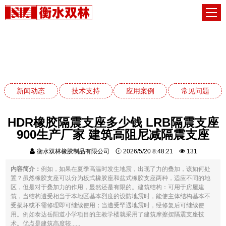
新闻动态
网站首页
新闻动态
新闻动态
技术支持
应用案例
常见问题
HDR橡胶隔震支座多少钱 LRB隔震支座
900生产厂家 建筑高阻尼减隔震支座
衡水双林橡胶制品有限公司
2026/5/20 8:48:21
131
内容简介：
例如，如果在夏季高温时发生地震，出现了力的叠加，该如何处
置？虽然橡胶支座可以分为板式橡胶座和盆式橡胶支座两种，适应不同的地
区，但是对于叠加力的作用，显然还是有限的。建筑结构：可用于房屋建
筑，当结构遭受相当于本地区基本烈度的设防地震时，能使主体结构基本不
受损坏或不需修理即可继续使用；当遭受罕遇地震时，经修复后可继续使
用。例如泰达岳阳道小学项目的主教学楼就采用了建筑摩擦摆隔震支座技
术。优点是建筑高度较......