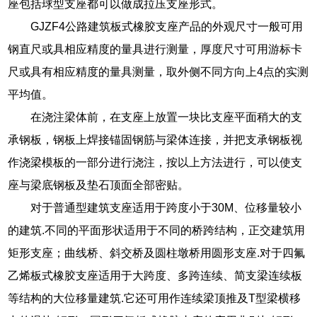
座包括球型支座都可以做成拉压支座形式。
GJZF4公路建筑板式橡胶支座产品的外观尺寸一般可用
钢直尺或具相应精度的量具进行测量，厚度尺寸可用游标卡
尺或具有相应精度的量具测量，取外侧不同方向上4点的实测
平均值。
在浇注梁体前，在支座上放置一块比支座平面稍大的支
承钢板，钢板上焊接锚固钢筋与梁体连接，并把支承钢板视
作浇梁模板的一部分进行浇注，按以上方法进行，可以使支
座与梁底钢板及垫石顶面全部密贴。
对于普通型建筑支座适用于跨度小于30M、位移量较小
的建筑.不同的平面形状适用于不同的桥跨结构，正交建筑用
矩形支座；曲线桥、斜交桥及圆柱墩桥用圆形支座.对于四氟
乙烯板式橡胶支座适用于大跨度、多跨连续、简支梁连续板
等结构的大位移量建筑.它还可用作连续梁顶推及T型梁横移