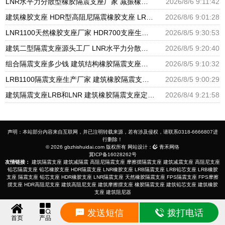
LNR水平力分散型橡胶隔震支座厂家 减振橡胶隔震支座 LRB铅芯支座什么价格
2026/8/6 9:11:42
建筑橡胶支座 HDR型高阻尼隔震橡胶支座 LRB1200支座
2026/8/6 9:01:28
LNR1100天然橡胶支座厂家 HDR700支座生产厂家 建筑分散力型隔震支座源头工厂
2026/8/5 9:30:53
建筑二型隔震支座源头工厂 LNR水平力分散力型橡胶隔震支座 摩擦摆球型减隔震支座源头工厂
2026/8/5 9:20:40
组合隔震支座多少钱 建筑结构橡胶隔震支座源头工厂 LNR系列隔震支座厂家
2026/8/5 9:10:32
LRB1100隔震支座生产厂家 建筑橡胶隔震支座LNR700生产厂家 隔震橡胶支座的价格
2026/8/5 9:00:29
建筑隔震支座LRB和LNR 建筑橡胶隔震支座定做厂家 LNR1200橡胶隔震支座什么价格
2026/8/4 9:21:58
声明：本站部分内容来自互联网，并已注明转载来源，若有涉及侵权，请联系0318-6666807进
行删除！
© 2026 gbzhishuidai.com 版权所有 网站设计：
青禾网络
冀ICP备16028262号
友情链接：
建筑隔震支座
建筑减隔震
高阻尼隔震支座
摩擦摆隔震支座
建筑减震支座
高阻尼支座
铅芯隔震支座
铅芯橡胶支座
HDR隔震支座
LNR橡胶支座
LRB隔震支座
LRB铅芯支座
LRB橡胶
支座
隔震支座
铅芯支座
HDR橡胶支座
LNR隔震支座
天然橡胶隔震支座
FPS隔震支座
FPS摩擦
摆支座
HDR高阻尼支座
建筑高阻尼支座
建筑摩擦摆支座
橡胶隔震支座
建筑铅芯支座
建筑橡胶
支座
建筑阻尼器
发送短信
拨打电话
首页
产品