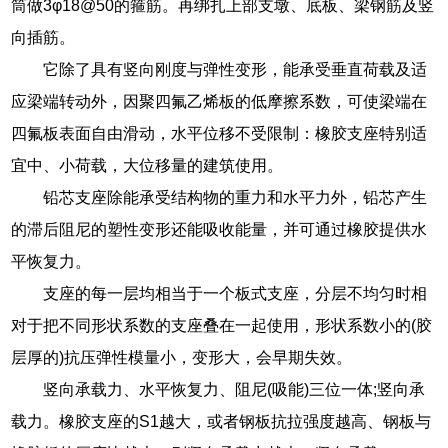
筒做3φ18@50的箍筋。再绑扎上部支墩、底板、梁钢筋及竖
向插筋。
它除了具有竖向刚度与弹性变形，能承受垂直荷载及适
应梁端转动外，因聚四氟乙烯板的低摩擦系数，可使梁端在
四氟板表面自由滑动，水平位移不受限制：橡胶支座特别适
宜中、小荷载，大位移量的建筑使用。
铅芯支座除能承受结构物的重力和水平力外，铅芯产生
的滞后阻尼的塑性变形还能吸收能量，并可通过橡胶提供水
平恢复力。
支座的每一层均相当于一个板式支座，分层不均匀时相
对于把不同形状系数的支座叠在一起使用，形状系数小的(胶
层厚的)抗压弹性模量小，变形大，会早期失效。
竖向承载力、水平恢复力、阻尼(吸能)三位一体;竖向承
载力。橡胶支座的S1越大，或者钢板抗拉强度越高、钢板与