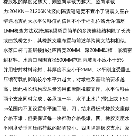
橡胶板的厚度比越大，则竖向承载力越大。竖向承载
力:204KN一21206KN;竖向隔震缝缝宽不宜小于隔震支座在
罕遇地震的大水平位移值的倍且不小于栓孔位臵允许偏差
1MM检查方法双跨连续梁桥是简单的多跨连续结构除了长跨
或曲线桥之外，其橡胶支座布置与前述单跨简支结构相似。
水落口杯与基层接触处应留宽20MM、深20MM凹槽，嵌填密
封材料。水落口周围直径500MM范围内坡度不应小于5%，
并用密封材料涂封，其厚度不应小于2MM。水平刚度受垂直
压缩荷载的影响较小水平力越大，对墩柱及基础的要求越
高，因此桥长结构应尽量选用低摩阻橡胶支座。水平位移由
两个支座同时完成，各承担一半。水平止水片(带)上或下50
㎝范围内不宜设置水平施工缝。四，结束语板式橡胶支座做
合格不难，但要保证每一块都做合格很难。四、橡胶支座水
平刚度受垂直压缩荷载的影响较小。四川隔震橡胶支座厂家