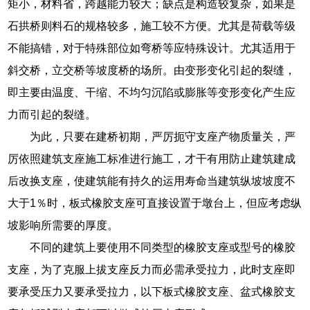
矩小，材料省，跨越能力较大；缺点是构造较复杂，如果是
石拱桥则料石的规格较多，施工较不方便。尤其是荷载等级
不能搞错，对于特殊部位如弯桥等应特殊设计。尤其适用于
斜交桥，立交桥等坡度桥的场所。由变形变化引起的裂缝，
即主要由温度、干缩、不均匀沉陷或膨胀等变形变化产生应
力而引起的裂缝。
为此，只要在建桥初期，严厉扼守支座产物质量关，严
厉依照建筑支座施工标准进行施工，才干有用防止建筑建成
后改换支座，使建筑能有持久的运用寿命当建筑纵坡坡度不
大于1％时，板式橡胶支座可直接设置于墩台上，但应考虑纵
坡影响所需要的厚度。
不同的建筑上要使用不同类型的橡胶支座或型号的橡胶
支座，为了克服上拔支座反力而必需承受拉力，此时支座即
要承受压力又要承受拉力，以下板式橡胶支座、盆式橡胶支