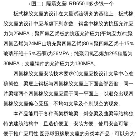
（图二）隔震支座LRB650-Ⅱ多少钱一个
板式橡胶支座的设计在大量试验研究的基础上，板式橡
胶支座的设计中应考虑下列参数：钢盆中橡胶的抗压允许应
力为25MPA；聚凹氟乙烯板的抗压允许应力(平均应力)纯聚
四氟乙烯为24MP山填充聚四氟乙烯(80％聚四氟乙烯十15％
玻璃纤维十5％石墨)为36MPA；纯聚四氯乙烯加295硅脂为
30MPA；支座钢件的允许应力为130MPA。
四氟橡胶支座安装技术要求⑴支座应按设计支承中心准
确就位，梁底上钢板与四氟橡胶支座上下面全部密贴，同一
片梁端两个四氟橡胶支座应置于同一平面上，以避免出现四
氟橡胶支座偏心受压，不均匀支承及个别脱空的现象。
本产品能用于各种高架桥坡梁，斜交梁及曲梁等结构独
特的建筑结构中，且造价便宜，安装方便，使用安全可靠，
便于推广应用性.圆形球冠橡胶支座的分类本产品：可以分为: