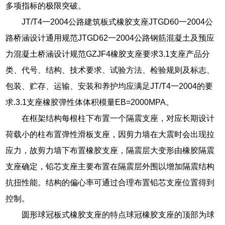
多项指标的极限突破。
JT/T4一2004公路建筑板式橡胶支座JTGD60一2004公
路桥涵设计通用规范JTGD62一2004公路钢筋混凝土及预应
力混凝土桥涵设计规范GZJF4橡胶支座要求3.1支座产品分
类、代号、结构、技术要求、试验方法、检验规则及标志、
包装、贮存、运输、安装和养护均应满足JT/T4一2004的要
求.3.1支座橡胶弹性体体积模量EB=2000MPA。
在框架结构每根柱下布置一个隔震支座，对应长期设计
荷载小的柱布置弹性滑板支座，因剪力墙在大震时会出现拉
应力，故剪力墙下布置橡胶支座，隔震层大变形由橡胶隔震
支座确定，铅芯支座主要布置在隔震层外围以增加隔震结构
抗扭性能。结构的偏心率可通过合理布置铅芯支座位置得到
控制。
圆形球冠板式橡胶支座的特点球冠橡胶支座的顶部为球