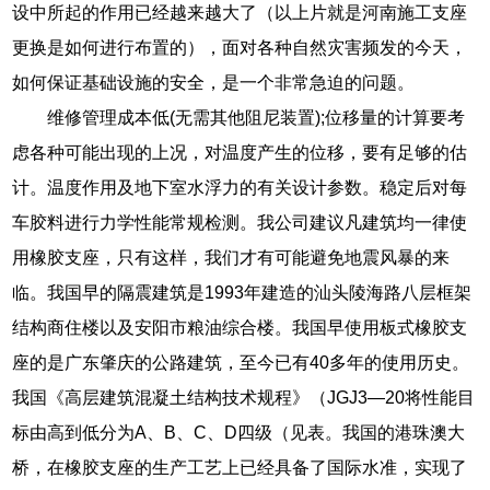
设中所起的作用已经越来越大了（以上片就是河南施工支座
更换是如何进行布置的），面对各种自然灾害频发的今天，
如何保证基础设施的安全，是一个非常急迫的问题。
维修管理成本低(无需其他阻尼装置);位移量的计算要考
虑各种可能出现的上况，对温度产生的位移，要有足够的估
计。温度作用及地下室水浮力的有关设计参数。稳定后对每
车胶料进行力学性能常规检测。我公司建议凡建筑均一律使
用橡胶支座，只有这样，我们才有可能避免地震风暴的来
临。我国早的隔震建筑是1993年建造的汕头陵海路八层框架
结构商住楼以及安阳市粮油综合楼。我国早使用板式橡胶支
座的是广东肇庆的公路建筑，至今已有40多年的使用历史。
我国《高层建筑混凝土结构技术规程》（JGJ3—20将性能目
标由高到低分为A、B、C、D四级（见表。我国的港珠澳大
桥，在橡胶支座的生产工艺上已经具备了国际水准，实现了