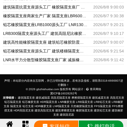
建筑隔震抗震支座源头工厂 橡胶隔震支座厂 国内橡胶隔震支座生产厂家
2026/8/8 9:00:03
橡胶隔震支座商家生产厂家 隔震支座LBR600生产厂家 天然橡胶隔震支座LNR1000-Ⅱ厂家
2026/8/7 9:30:38
铅芯橡胶隔震支座LRB1000源头工厂 LNR1300天然橡胶支座什么价格 国内隔震支座生产厂家
2026/8/7 9:20:21
LRB300隔震支座源头工厂 建筑高阻尼比橡胶隔震支座厂家 铅芯抗震支座装置源头工厂
2026/8/7 9:10:17
建筑高性能橡胶隔震支座 建筑铅芯橡胶防震支座工厂 LRB500一Ⅱ型橡胶隔震支座
2026/8/7 9:00:07
铅芯橡胶隔震支座源头工厂 建筑楼梯隔震支座生产厂家 高楼隔震支座
2026/8/6 9:21:54
LNR水平力分散型橡胶隔震支座厂家 减振橡胶隔震支座 LRB铅芯支座什么价格
2026/8/6 9:11:42
声明：本站部分内容来自互联网，并已注明转载来源，若有涉及侵权，请联系0318-6666807进
行删除！
© 2026 gbzhishuidai.com 版权所有 网站设计：
青禾网络
冀ICP备16028262号
友情链接：
建筑隔震支座
建筑减隔震
高阻尼隔震支座
摩擦摆隔震支座
建筑减震支座
高阻尼支座
铅芯隔震支座
铅芯橡胶支座
HDR隔震支座
LNR橡胶支座
LRB隔震支座
LRB铅芯支座
LRB橡胶
支座
隔震支座
铅芯支座
HDR橡胶支座
LNR隔震支座
天然橡胶隔震支座
FPS隔震支座
FPS摩擦
摆支座
HDR高阻尼支座
建筑高阻尼支座
建筑摩擦摆支座
橡胶隔震支座
建筑铅芯支座
建筑橡胶
支座
建筑阻尼器
发送短信
拨打电话