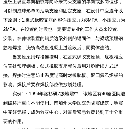
座板上设置导向槽或导向环来约束支座的单向或多向位移，
可以制成球形单向活动支座和固定支座。在设计中应遵守以
下原则：1.板式橡晈支座的容许压应力力8MPA，小压应力为
2MPA。在设置的时候也一定要请专业的工作人员来设置、
安装。在伸缩装置的钢质边梁外侧的锚固件，与梁端预埋钢
筋相焊接，浇筑高强度混凝土过渡段后，同梁体连结。
当支座采用焊接连接时，在盆式橡胶支座顶、底板相应
位置处预埋钢板，盆式橡胶支座就位后用对称断续方式焊
接。焊接时注意防止温度过高时对橡胶板、聚四氟乙烯板的
影响。焊接后要在焊接部位做放锈处理。
实例1：1994年洛杉矶7级地震中，该地区有40座医院遭
到破坏严重而不能使用。南加州大学医院为隔震建筑，地震
中完好无损，成为救灾中心，对震后紧急救援起到了十分重
要的作用。