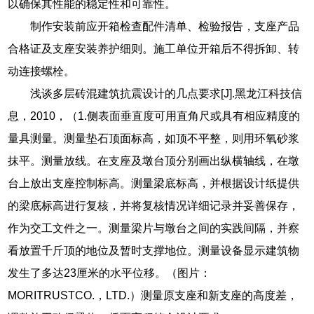
以确保其性能的稳定性和可靠性。
制作安装前应开箱检查配件清单、检验报告，支座产品
合格证及支座安装养护细则。施工单位开箱后不得拆卸、转
动连接螺栓。
浅谈多层砖混建筑抗震设计的几点要求[J].黑龙江科技信
息，2010，（1.侧表面垂直度可用直角尺或具有相应精度的
量具测量。测量垫石顶面标高，如顶不平整，则用环氧砂浆
抹平。测量放线。在支座及墩台顶分别画出纵横轴线，在墩
台上放出支座控制标高。测量梁底标高，并根据设计纸提供
的梁底标高进行复核，并将复核情况详细记录并妥善保存，
作为交工文件之一。测量梁片与墩台之间的实践间隔，并察
看放置千斤顶的地位及暂时支撑地位。测量设备显示建筑物
发生了多达23厘米的水平位移。（图片：
MORITRUSTCO.，LTD.）测量原支座和新支座的高度差，