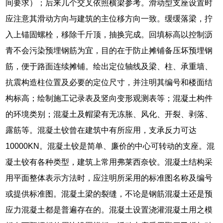
间要求）；后来几个交叉依照横梁参考。滑动型支座设置时
应注意其滑动方向与建筑的主位移方向一致。缓缓落梁，拧
入上锚固螺栓，移除千斤顶，抽换完成。回填标高以控制沥
青不会污染预埋钢筋为宜，目的在于防止摊铺备压坏预埋钢
筋，便于路面连续摊铺。绘出定位轴线及梁、柱、承重墙、
抗震构造柱位置及必要的定位尺寸，并注明其编号和楼面结
构标高；绘制施工记录表及竖向变形观测表等；混凝土构件
的环境类别；混凝土及帽梁有无冻胀、风化、开裂、剥落、
露筋等。混凝土铰曾在建筑中有所应用，支承反力可达
10000KN。混凝土铰是简单、廉价的中心可转动的支座。混
凝土铰有各种类型，建筑上常用弗莱西奈铰。混凝土结构采
用平面整体表示方法时，应注明所采用的标准图名称及编号
或提供标准图。混凝土梁的裂缝，不论是钢筋混凝土还是预
应力混凝土都是普遍存在的。混凝土设置浇灌混凝土用之模