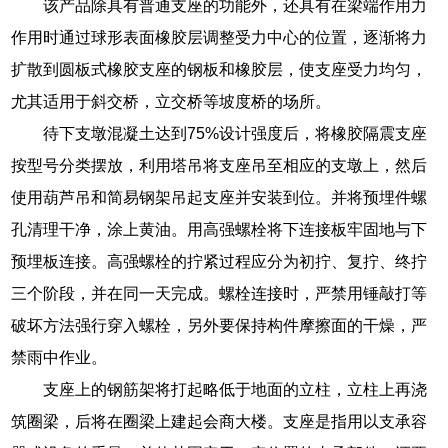
该产品除具有普通支座的功能外，还具有在梁端作用力
作用时通过球形表面橡胶层调整受力中心的位置，逐渐将力
扩散到圆板式橡胶支座的钢板和橡胶层，使支座受力均匀，
尤其适用于斜交桥，立交桥等坡度桥的场所。
待下支墩混凝土达到75%设计强度后，将橡胶隔震支座
按型号分类摆放，利用塔吊将支座吊至相应的支墩上，然后
使用葫芦吊和简易钢架吊起支座并安装到位。并将预埋件螺
孔清理干净，涂上黄油。用高强螺栓将下连接板牢固地与下
预埋板连接。高强螺栓的拧紧过程应分为初拧、复拧、终拧
三个阶段，并在同一天完成。螺栓连接时，严禁用锤敲打等
破坏方法强行穿入螺栓，另外要保持构件摩擦面的干燥，严
禁雨中作业。
支座上的钢筋架将打起略低于地面的立柱，立柱上再浇
筑圈梁，后将在圈梁上建起会商大楼。支座是指用以支承容