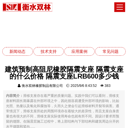
常见问题
网站首页
常见问题
新闻动态
技术支持
应用案例
常见问题
建筑预制高阻尼橡胶隔震支座 隔震支座
的什么价格 隔震支座LRB600多少钱
衡水双林橡胶制品有限公司
2025/9/6 8:43:52
383
内容简介：
滑移支座存在着严重的质量问题。实践中我们可以看到，滑移支
座材料因长期暴露在外部环境之中，因此很容易遭受外部环境的影响，比如
光照、热量以及氧化和腐蚀等，久而久之便会引起滑移材料开裂等病害。通
常情况下，滑移支座所处的周围环境存在着较大的差异性，而且支座自身质
量也有很大的不同，滑移支座实际使用寿命也就有所不同。因设计要求而预
留的缝隙。在隔震层施工过程中，将上部结构与下部结构和建筑周边分开的
水平缝隙和竖向......