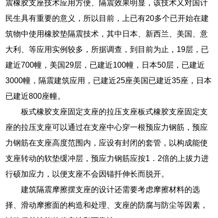
震橡胶支座技术应用方便、隔震效果明显，该技术又对国计
民生具有重要的意义，所以目前，上已有20多个已开始在建
筑物中使用橡胶垫隔震技术，其中日本、新西兰、美国、意
大利、等应用实例较多，所据调查，到目前为止，19层，已
建近700幢，美国29层，已建近100幢，日本50层，已建近
3000幢，隔震建筑应用，已建近25座美国已建近35座，日本
已建近800座幢。
板式橡胶支座固定支座的拉压支座板式橡胶支座固定支
座的拉压支座可以通过在支座中心穿一根预应力钢筋，预应
力钢筋在支座高度范围内，应设有封闭的套管，以构成能使
支座转动的软垫缓冲层，预应力钢筋应按1．2倍的上拔力进
行硕加应力，以便支座不会因锚扦伸长而脱开。
建筑隔震摩擦摆支座的设计还需要考虑摩擦材料的选
择、滑动摩擦面的构造和处理、支座的防腐与防尘等因素，