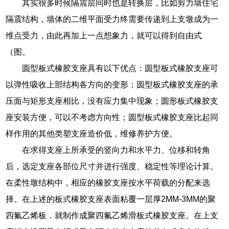
其实很多时候隔震层同时也是转换层，比如剪力墙住宅
隔震结构，墙体的二维平面受力终需要传递到上支墩成为一
维点受力，由此再加上一点想象力，就可以得到自由式
（图。
圆型板式橡胶支座具有以下优点：圆型板式橡胶支座可
以弹性吸收上部结构各方向的变形；圆型板式橡胶支座的承
压面与矩形支座相比，没有应力集中现象；圆形板式橡胶支
座安装方便，可以不考虑方向性；圆型板式橡胶支座比起同
样作用的其他类塑支座造价低，维修养护方便。
在求得支座上所承受的竖向力和水平力、位移和转角
后，选定支座各部位尺寸并进行强度、稳定性等理论计算。
在柔性墩结构中，相应的橡胶支座按水平荷载的分配来选
择。在上述的板式橡胶支座表面粘覆一层厚2MM-3MM的聚
四氟乙烯板．就制作成聚四氟乙烯滑板式橡胶支座。在上支