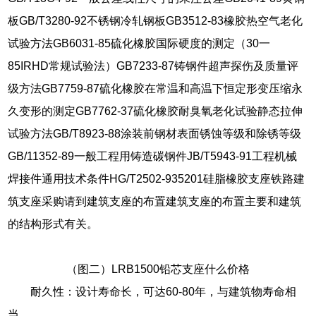
板GB/T3280-92不锈钢冷轧钢板GB3512-83橡胶热空气老化
试验方法GB6031-85硫化橡胶国际硬度的测定（30一
85IRHD常规试验法）GB7233-87铸钢件超声探伤及质量评
级方法GB7759-87硫化橡胶在常温和高温下恒定形变压缩永
久变形的测定GB7762-37硫化橡胶耐臭氧老化试验静态拉伸
试验方法GB/T8923-88涂装前钢材表面锈蚀等级和除锈等级
GB/11352-89一般工程用铸造碳钢件JB/T5943-91工程机械
焊接件通用技术条件HG/T2502-935201硅脂橡胶支座铁路建
筑支座采购请到建筑支座的布置建筑支座的布置主要和建筑
的结构形式有关。
（图二）LRB1500铅芯支座什么价格
耐久性：设计寿命长，可达60-80年，与建筑物寿命相
当。