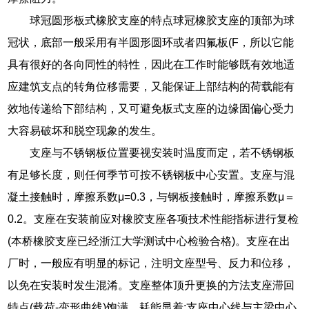
球冠圆形板式橡胶支座的特点球冠橡胶支座的顶部为球
冠状，底部一般采用有半圆形圆环或者四氟板(F，所以它能
具有很好的各向同性的特性，因此在工作时能够既有效地适
应建筑支点的转角位移需要，又能保证上部结构的荷载能有
效地传递给下部结构，又可避免板式支座的边缘固偏心受力
大容易破坏和脱空现象的发生。
支座与不锈钢板位置要视安装时温度而定，若不锈钢板
有足够长度，则任何季节可按不锈钢板中心安置。支座与混
凝土接触时，摩擦系数μ=0.3，与钢板接触时，摩擦系数μ＝
0.2。支座在安装前应对橡胶支座各项技术性能指标进行复检
(本桥橡胶支座已经浙江大学测试中心检验合格)。支座在出
厂时，一般应有明显的标记，注明文座型号、反力和位移，
以免在安装时发生混淆。支座整体顶升更换的方法支座滞回
特点(载荷-变形曲线)饱满、耗能显着;支座中心线与主梁中心