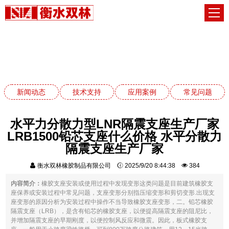
应用案例
网站首页
应用案例
新闻动态
技术支持
应用案例
常见问题
水平力分散力型LNR隔震支座生产厂家
LRB1500铅芯支座什么价格 水平分散力
隔震支座生产厂家
衡水双林橡胶制品有限公司
2025/9/20 8:44:38
384
内容简介：
橡胶支座安装或使用过程中发现变形这类问题是目前建筑橡胶支
座保养或安装过程中常见问题，支座变形分别指压缩变形和剪切变形.出现支
座变形的原因分析为安装过程中操作不当导致橡胶支座变形，二。铅芯橡胶
隔震支座（LRB），是含有铅芯的橡胶支座，以便提高隔震支座的阻尼比，
并增加隔震支座的早期刚度，以便控制风反应和微震。因此，板式橡胶支