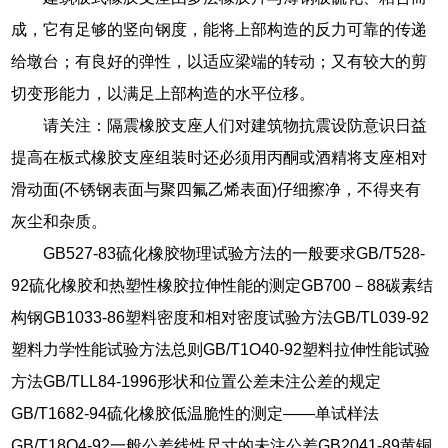
成，它有足够的竖向钢度，能将上部构造的反力可靠的传递
给墩台；有良好的弹性，以适应梁端的转动；又有较大的剪
切变形能力，以满足上部构造的水平位移。
请关注：隔震橡胶支座人们对建筑物抗震设防意识日益
提高在板式橡胶支座组装时还必须用丙酮或酒精将支座相对
滑动面(不锈钢表面与聚四氟乙烯表面)仔细擦净，不得夹有
灰尘和杂质。
GB527-83硫化橡胶物理试验方法的一般要求GB/T528-
92硫化橡胶和热塑性橡胶拉伸性能的测定GB700－88碳素结
构钢GB1033-86塑料密度和相对密度试验方法GB/TL039-92
塑料力学性能试验方法总则GB/T1O40-92塑料拉伸性能试验
方法GB/TLL84-1996形状和位置公差未注公差的规定
GB/T1682-94硫化橡胶低温脆性的测定——单试样法
GB/T18O4-92一般公差线性尺寸的未注公差GB2041-89黄铜