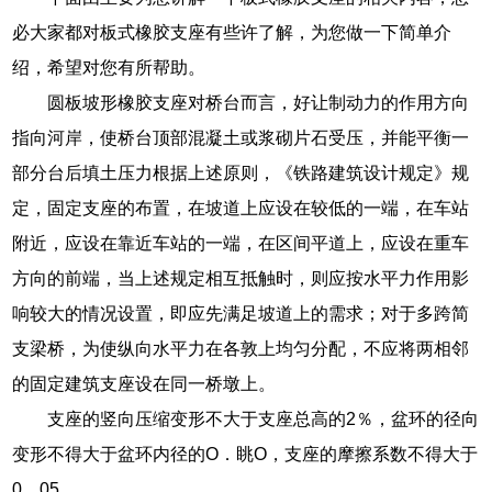
必大家都对板式橡胶支座有些许了解，为您做一下简单介
绍，希望对您有所帮助。
圆板坡形橡胶支座对桥台而言，好让制动力的作用方向
指向河岸，使桥台顶部混凝土或浆砌片石受压，并能平衡一
部分台后填土压力根据上述原则，《铁路建筑设计规定》规
定，固定支座的布置，在坡道上应设在较低的一端，在车站
附近，应设在靠近车站的一端，在区间平道上，应设在重车
方向的前端，当上述规定相互抵触时，则应按水平力作用影
响较大的情况设置，即应先满足坡道上的需求；对于多跨简
支梁桥，为使纵向水平力在各敦上均匀分配，不应将两相邻
的固定建筑支座设在同一桥墩上。
支座的竖向压缩变形不大于支座总高的2％，盆环的径向
变形不得大于盆环内径的O．眺O，支座的摩擦系数不得大于
0．05。