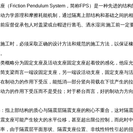
座（Friction Pendulum System，简称FPS）是一
的动力学原理和摩擦耗能机制，通过隔离上部结构和基础之间的
前应督促承包人对盖梁或台帽进行凿毛、洒水湿润:施工前一定
和施工时，必须采取正确的设计方法和规范的施工方法，以保证
态。
分类概略分为固定支座及活动支座固定支座起着饺的感化，他应
于简支梁而言一端设固定支座，另一端设活动支座，固定支座与
弦在制动力的作用下受压，能抵消—部分竖向荷载在下弦产生的
制动力的作用下受压而不是受拉；对于桥台而言，好的制动力方
心：指上部结构的质心与隔震层隔震支座的刚心不重合，这对隔
隔震支座可能产生较大的水平位移，甚至超出限位控制，而此时
心率，由于隔震层平面形状、隔震支座位置、非线性特性引起的