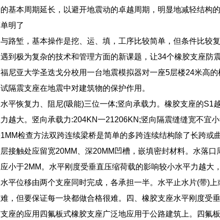
构的基本周期延长，以避开地震动的卓越周期，明显地减轻结构
简单明了
堤与路堑，基本操作是挖、运、填，工序比较简单，但条件比较
遇到极为复杂的技术和管理方面的新课题，让34个橡胶支座防
福尼亚大学圣迭戈分校用一台地震模拟器对一座5层楼24米高
测试隔震支座在地震中对建筑物的保护作用。
水平恢复力、阻尼(吸能)三位一体;竖向承载力。橡胶支座的S
力越大。竖向承载力:204KN一21206KN;竖向隔震缝缝宽
1MM检查方法双跨连续梁桥是简单的多跨连续结构除了长跨或
层接触处应留宽20MM、深20MM凹槽，嵌填密封材料。水落口
应小于2MM。水平刚度受垂直压缩荷载的影响较小水平力越大
水平位移由两个支座同时完成，各承担一半。水平止水片(带)上
不难，但要保证每一块都做合格很难。四、橡胶支座水平刚度受
胶支座的应用四氟板式橡胶支座广泛地应用于公路建筑上。四氟