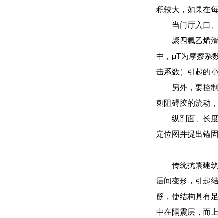
积较大，如果在
当门厅入口
聚四氟乙烯滑
中，μT为摩擦系
击系数）引起的小
另外，要控
刺阻碍胶的流动，
纵剖面、长
定位图并提出锚
传统抗震建
层间变形，引起
筋，使结构具有足
中在隔震层，而