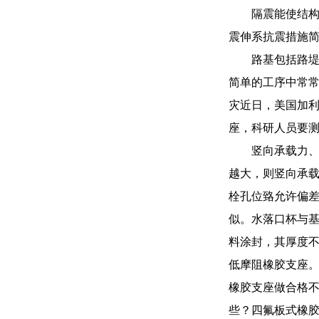
隔震能使结
震伸系抗震措施
路基包括路
简单的工序中常常
灾近日，美国加利
座，科研人员要
竖向承载力、
越大，则竖向承载
栓孔位臵允许偏差
似。水落口杯与基
料涂封，其厚度不
低摩阻橡胶支座。
橡胶支座做合格
些？四氟板式橡