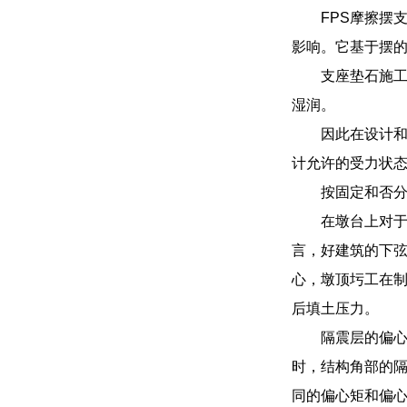
FPS摩擦摆支
影响。它基于摆
支座垫石施工
湿润。
因此在设计
计允许的受力状
按固定和否
在墩台上对
言，好建筑的下
心，墩顶圬工在
后填土压力。
隔震层的偏
时，结构角部的
同的偏心矩和偏