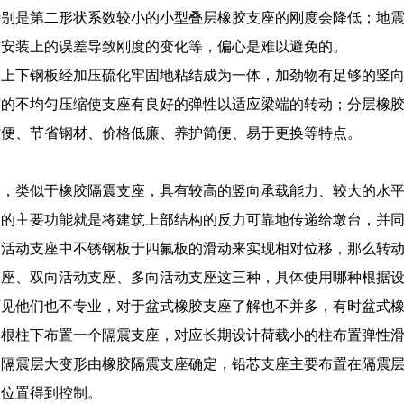
特别是第二形状系数较小的小型叠层橡胶支座的刚度会降低；地
作安装上的误差导致刚度的变化等，偏心是难以避免的。
其上下钢板经加压硫化牢固地粘结成为一体，加劲物有足够的竖
胶的不均匀压缩使支座有良好的弹性以适应梁端的转动；分层橡
方便、节省钢材、价格低廉、养护简便、易于更换等特点。
力，类似于橡胶隔震支座，具有较高的竖向承载能力、较大的水
的主要功能就是将建筑上部结构的反力可靠地传递给墩台，并同
是活动支座中不锈钢板于四氟板的滑动来实现相对位移，那么转
支座、双向活动支座、多向活动支座这三种，具体使用哪种根据
可见他们也不专业，对于盆式橡胶支座了解也不并多，有时盆式
每根柱下布置一个隔震支座，对应长期设计荷载小的柱布置弹性
，隔震层大变形由橡胶隔震支座确定，铅芯支座主要布置在隔震
座位置得到控制。