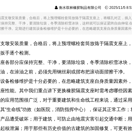
衡水双林橡胶制品有限公司
2025/11/5 8
隔震支墩安装质量，合格后，将上预埋螺栓套筒放臵于隔震支座上，将螺孔对正，插入
应保持完整、干净，要清除垃圾，冬季清除积雪冰块，这样就可以保证梁跨自由伸缩.
擦干净。定期进行建筑设备检修维护是十分必要的，在忽略建筑支座自身质量因素外，建..
震支墩安装质量，合格后，将上预埋螺栓套筒放臵于隔震支座上
矩扳手逐个检测。
座各部分应保持完整、干净，要清除垃圾，冬季清除积雪冰块，
滑油，在涂油之前，必须先用钢丝刷或揩布把滚动面揩擦干净。
筑设备检修维护是十分必要的，在忽略建筑支座自身质量因素外
支座性能。其中我们重点讲下更换橡胶隔震支座时需考虑哪些因
术的应用范围很广泛，对于重要建筑和生命线工程来说，通过采
其“生命线”功效（如医院，消防指挥中心），保证其正常工作
、产品遭受破坏；用于建筑，可防止由地震灾害引起交通中断；
引起核泄漏；用于那些有历史价值的古建筑的加固修复，可更有