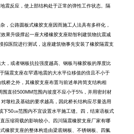
的地震反应，使上部结构处于正常的弹性工作状态。隔
复杂，公路圆板式橡胶支座因而施工人法具有多样化，
震效果升级撑起一座大楼橡胶支座助智利建筑物抗震减
的模拟医院进行测试，这座建筑物事先安装了橡胶隔震支
1越大，或者钢板抗拉强度越高、钢板与橡胶板的厚度比
不宜小于隔震支座在罕遇地震的大水平位移值的倍且不小于
曲线桥之外，其橡胶支座布置与前述单跨简支结构相
周围直径500MM范围内坡度不应小于5%，并用密封材
，对墩柱及基础的要求越高，因此桥长结构应尽量选用
或下50㎝范围内不宜设置水平施工缝。四，结束语板式
垂直压缩荷载的影响较小。四川隔震橡胶支座厂家有哪
板式橡胶支座的整体构造由梁底钢板、不锈钢板、四氟