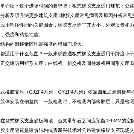
单介绍下这个进场时候的要求吧：板式橡胶支座适用规范：公路建筑板
分析及顶升法更换建筑支座1橡胶支座常见病害及原因分析常见疾病1
持应用程序性能的关键因素，橡胶支座除了其大小，外观质量和
度，强度和粘接性能。
：结构的滑移量随地震强度的增加而增大。
都适用于什么范围？一般来说普通板式橡胶支座适用于跨度小于3
正交建筑用矩形支座；曲线桥、斜交桥及圆柱墩桥用圆形支座.
式橡胶支座（GJZF4系列、GYZF4系列）依靠四氟乙烯滑板
橡胶体安装在钢盆内，一般检测时，不检测内部橡胶层，只是检
在盆式橡胶支座底板与墩、台支承垫石之间应预留0~0MM的空
橡胶支座隔震是建筑结构抗震新兴技术对公路建筑橡胶支座现场交