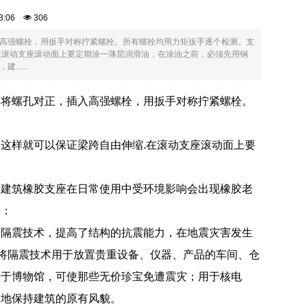
:53:06
306
高强螺栓，用扳手对称拧紧螺栓。所有螺栓均用力矩扳手逐个检测。支
在滚动支座滚动面上要定期涂一薄层润滑油，在涂油之前，必须先用钢
....
，将螺孔对正，插入高强螺栓，用扳手对称拧紧螺栓。
这样就可以保证梁跨自由伸缩.在滚动支座滚动面上要
，建筑橡胶支座在日常使用中受环境影响会出现橡胶老
素：
用隔震技术，提高了结构的抗震能力，在地震灾害发生
；将隔震技术用于放置贵重设备、仪器、产品的车间、仓
用于博物馆，可使那些无价珍宝免遭震灾；用于核电
效地保持建筑的原有风貌。