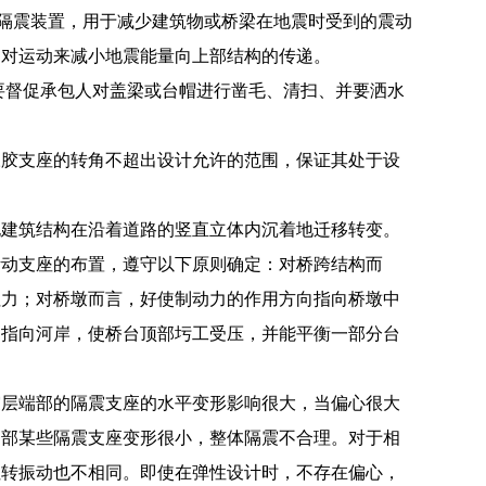
种先进的结构隔震装置，用于减少建筑物或桥梁在地震时受到的震动
相对运动来减小地震能量向上部结构的传递。
要督促承包人对盖梁或台帽进行凿毛、清扫、并要洒水
橡胶支座的转角不超出设计允许的范围，保证其处于设
允建筑结构在沿着道路的竖直立体内沉着地迁移转变。
活动支座的布置，遵守以下原则确定：对桥跨结构而
拉力；对桥墩而言，好使制动力的作用方向指向桥墩中
向指向河岸，使桥台顶部圬工受压，并能平衡一部分台
震层端部的隔震支座的水平变形影响很大，当偏心很大
中部某些隔震支座变形很小，整体隔震不合理。对于相
扭转振动也不相同。即使在弹性设计时，不存在偏心，