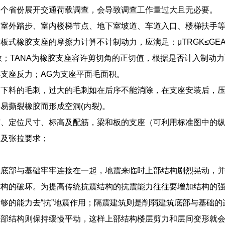
每个省份展开交通荷载调查，会导致调查工作量过大且无必要。
、室外踏步、室内楼梯节点、地下室坡道、车道入口、楼梯扶手
板式橡胶支座的摩擦力计算不计制动力，应满足：μTRGK≤GEAGT
数；TANA为橡胶支座容许剪切角的正切值，根据是否计入制动
支座反力；AG为支座平面毛面积。
制下料的毛刺，过大的毛刺如在后序不能消除，在支座安装后，
易撕裂橡胶而形成空洞(内裂)。
度、定位尺寸、标高及配筋，梁和板的支座（可利用标准图中的
固及张拉要求；
筑底部与基础牢牢连接在一起，地震来临时上部结构剧烈晃动，
结构的破坏。为提高传统抗震结构的抗震能力往往要增加结构的
够的能力去“抗”地震作用；隔震建筑则是削弱建筑底部与基础
上部结构则保持缓慢平动，这样上部结构楼层剪力和层间变形就