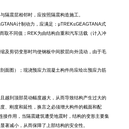
等与隔震层相邻时，应按照隔震构造施工。
ANA计制动力，应满足：μTREK≤GEAGTANA式
力而取不同值；REK为由结构自重和汽车活载（计入冲
压缩及剪切变形时均使钢板中间胶层向外流动，由于毛
纵剖面图）；现浇预应力混凝土构件尚应绘出预应力筋
并且越到顶部晃动幅度越大，从而导致结构产生过大的
强度、刚度和延性，换言之必须增大构件的截面和配
的连接作用，当隔震建筑遭受地震时，结构的变形主要集
会显著减小，从而保障了上部结构的安全性。